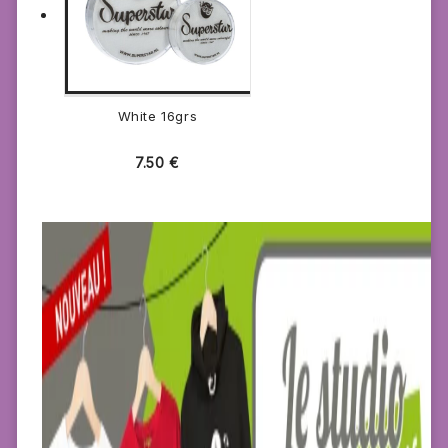
White 16grs
7.50
€