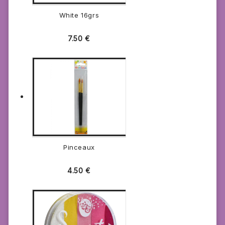
White 16grs
7.50
€
Pinceaux
4.50
€