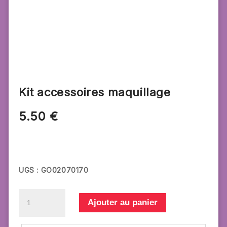
Kit accessoires maquillage
5.50
€
UGS :
GO02070170
quantité
Ajouter au panier
de
Kit