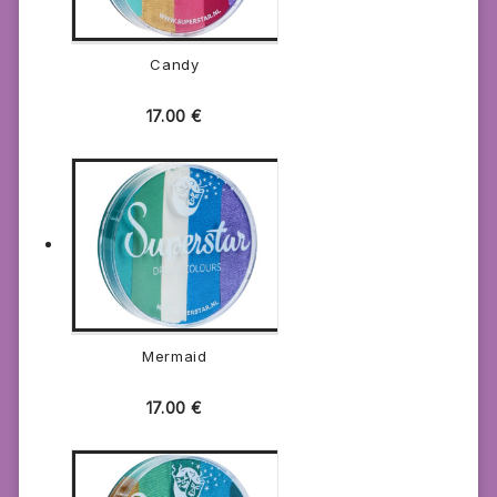
Candy
17.00
€
Mermaid
17.00
€