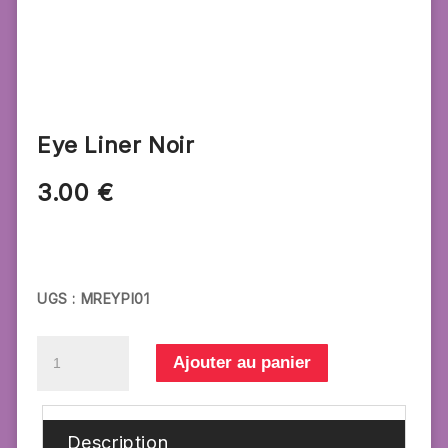
Eye Liner Noir
3.00
€
UGS :
MREYPI01
quantité
Ajouter au panier
de
Eye
Liner
Description
Noir