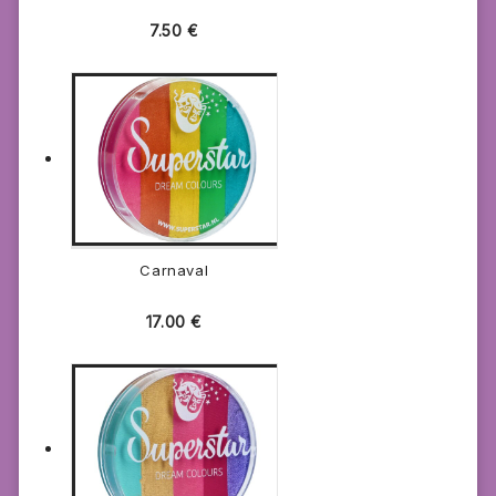
7.50
€
Carnaval
17.00
€