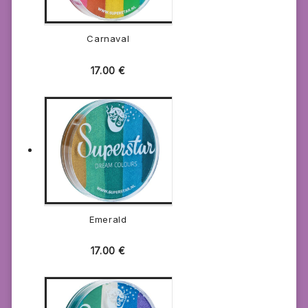
Carnaval
17.00
€
Emerald
17.00
€