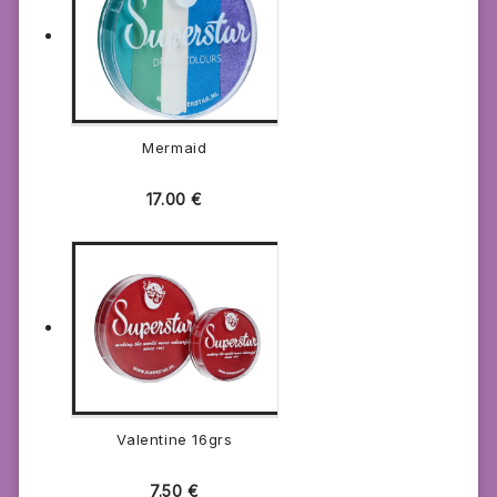
Mermaid
17.00
€
Valentine 16grs
7.50
€