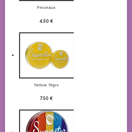
Pinceaux
4.50
€
Yellow 16grs
7.50
€