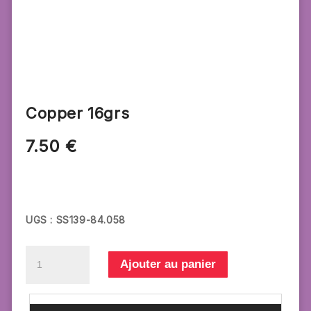
Copper 16grs
7.50
€
UGS :
SS139-84.058
quantité
Ajouter au panier
de
Copper
16grs