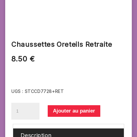
Chaussettes Oreteils Retraite
8.50
€
UGS :
STCCD7728+RET
quantité
Ajouter au panier
de
Chaussettes
Oreteils
Description
Retraite